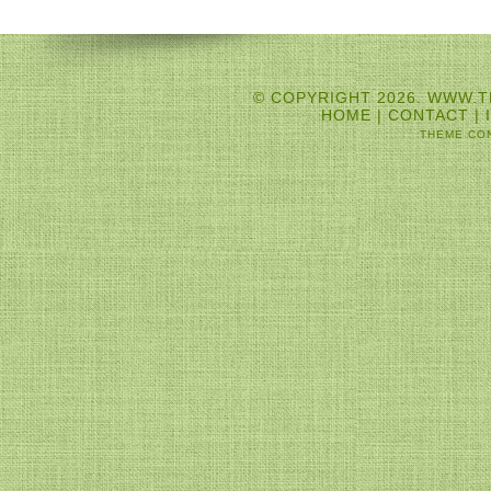
© COPYRIGHT 2026. WWW.T
HOME
|
CONTACT
|
THEME CO