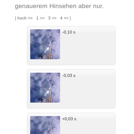
genauerem Hinsehen aber nur.
[
hoch >>
1 >>
3 >>
4 >>
]
-0,10 s
-0,03 s
+0,03 s