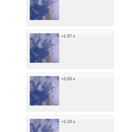
+1,97 s
+2,03 s
+2,10 s